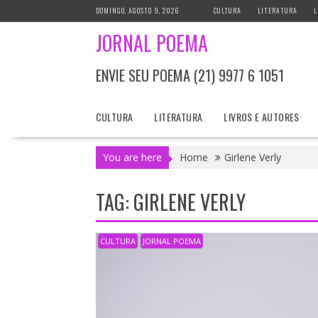
S
DOMINGO, AGOSTO 9, 2026
CULTURA
LITERATURA
L
k
JORNAL POEMA
i
p
t
ENVIE SEU POEMA (21) 9977 6 1051
o
c
CULTURA
LITERATURA
LIVROS E AUTORES
o
n
t
You are here
Home
Girlene Verly
e
n
TAG: GIRLENE VERLY
t
CULTURA
JORNAL POEMA