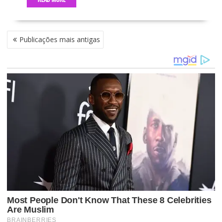
N
Publicações mais antigas
A
V
E
G
A
Ç
Ã
O
P
O
R
P
O
S
T
S