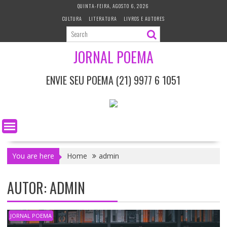
S
QUINTA-FEIRA, AGOSTO 6, 2026
k
CULTURA
LITERATURA
LIVROS E AUTORES
i
p
t
JORNAL POEMA
o
c
ENVIE SEU POEMA (21) 9977 6 1051
o
n
t
e
n
t
You are here
Home
admin
AUTOR:
ADMIN
JORNAL POEMA