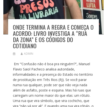
ONDE TERMINA A REGRA E COMEÇA O
ACORDO: LIVRO INVESTIGA A “RUA
DA ZONA” E OS CÓDIGOS DO
COTIDIANO
ADMIN
Em “’Confusão não é boa pra ninguém’?”, Manuel
Flavio Saiol Pacheco analisa autoridade,
informalidades e a presença do Estado no território
de prostituição em Três Rios (RJ). Se você parar
numa rua qualquer, pode ser que não veja nada
além de asfalto, poste e esquina. Mas há ruas que
carregam um nome maior do que elas: um rótulo.
Uma rua que vira símbolo, que vira cochicho, que
vira “não vá por ali”. E quando uma rua vira rótulo, o