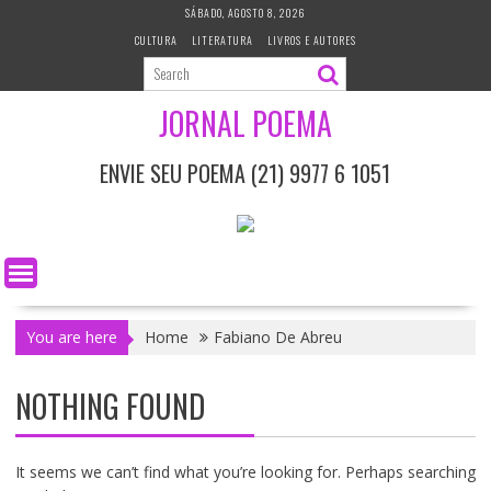
S
SÁBADO, AGOSTO 8, 2026
k
CULTURA
LITERATURA
LIVROS E AUTORES
i
p
t
JORNAL POEMA
o
c
ENVIE SEU POEMA (21) 9977 6 1051
o
n
t
e
n
t
You are here
Home
Fabiano De Abreu
NOTHING FOUND
It seems we can’t find what you’re looking for. Perhaps searching