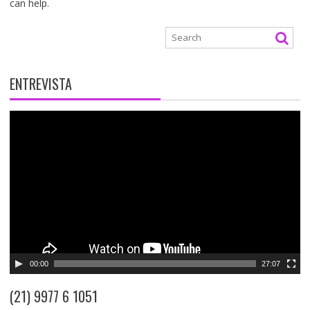
can help.
ENTREVISTA
T
o
c
a
d
o
r
d
e
v
00:00
27:07
í
d
(21) 9977 6 1051
e