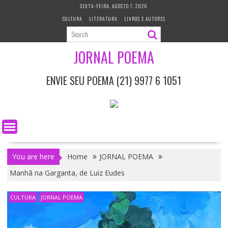
S
SEXTA-FEIRA, AGOSTO 7, 2026
k
CULTURA
LITERATURA
LIVROS E AUTORES
i
p
t
JORNAL POEMA
o
c
ENVIE SEU POEMA (21) 9977 6 1051
o
n
t
e
n
t
You are here
Home
JORNAL POEMA
Manhã na Garganta, de Luiz Eudes
CULTURA
JORNAL POEMA