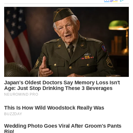
Ç
Ã
O
D
E
P
O
S
T